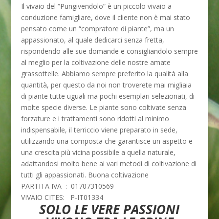
Il vivaio del “Pungivendolo” è un piccolo vivaio a
conduzione famigliare, dove il cliente non è mai stato
pensato come un “compratore di piante”, ma un
appassionato, al quale dedicarci senza fretta,
rispondendo alle sue domande e consigliandolo sempre
al meglio per la coltivazione delle nostre amate
grassottelle. Abbiamo sempre preferito la qualità alla
quantità, per questo da noi non troverete mai migliaia
di piante tutte uguali ma pochi esemplari selezionati, di
molte specie diverse. Le piante sono coltivate senza
forzature e i trattamenti sono ridotti al minimo
indispensabile, il terriccio viene preparato in sede,
utilizzando una composta che garantisce un aspetto e
una crescita più vicina possibile a quella naturale,
adattandosi molto bene ai vari metodi di coltivazione di
tutti gli appassionati. Buona coltivazione
PARTITA IVA : 01707310569
VIVAIO CITES: P-IT01334
SOLO LE VERE PASSIONI