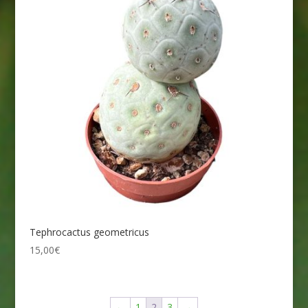
Tephrocactus geometricus
15,00
€
←
1
2
3
→